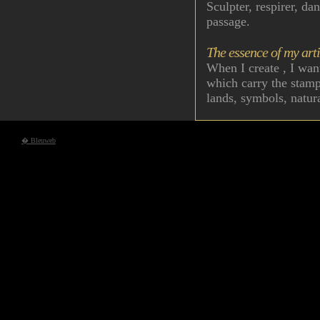
Sculpter, respirer, da
passage.
The essence of my arti
When I create , I want
which carry the stamp 
lands, symbols, natur
� Bleuweb